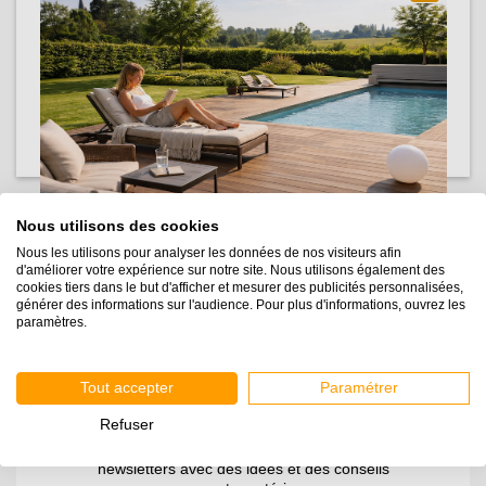
assemblage “à blanc”.
Positionner le connecteur et vissez de part
et d’autre avec des vis inox de 4 x 40 mm.
Nous utilisons des cookies
Nous les utilisons pour analyser les données de nos visiteurs afin
d'améliorer votre expérience sur notre site. Nous utilisons également des
cookies tiers dans le but d'afficher et mesurer des publicités personnalisées,
générer des informations sur l'audience. Pour plus d'informations, ouvrez les
COMMENT CONNECTER 2
paramètres.
LIMONS ENTRE-EUX
Tout accepter
Paramétrer
Refuser
Inscrivez-vous pour recevoir nos guides et nos
newsletters avec des idées et des conseils