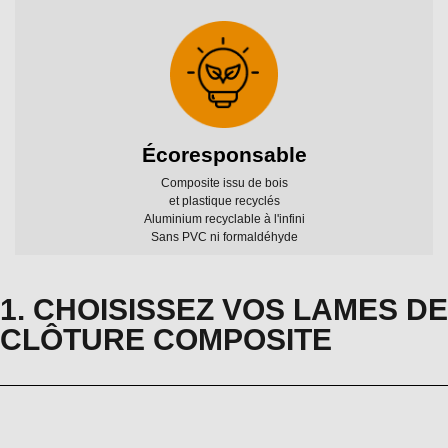
Installation facile
Pose par emboîtement
Lames calibrées
Longueurs et hauteurs
ajustables
Écoresponsable
1. CHOISISSEZ VOS LAMES DE
CLÔTURE COMPOSITE
Composite issu de bois
et plastique recyclés
Aluminium recyclable à l'infini
Sans PVC ni formaldéhyde