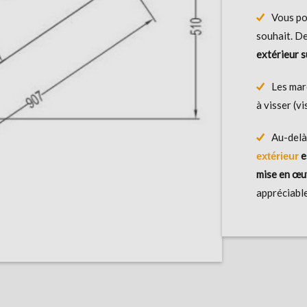
Vous po
souhait. De
extérieur 
Les mar
à visser (v
Au-delà 
e
extérieur
mise en œu
appréciable