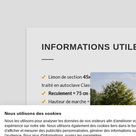
INFORMATIONS UTIL
Limon de section
45x250mm en Pin rouge
d
traité en autoclave Classe 4 - certifié CTB+
Reculement = 75 cm
-
Hauteur = 51 cm.
Hauteur de marche = 17cm - Giron = 25cm
L'écartement entre 2 limons dépend de l'épai
Nous utilisons des cookies
marche. Le limon peut être recoupé.
Nous les utilisons pour analyser les données de nos visiteurs afin d'améliorer vo
Espacement maximum conseillé de
45cm pou
expérience sur notre site. Nous utilisons également des cookies tiers dans le bu
d'afficher et mesurer des publicités personnalisées, générer des informations su
en pin de 27 mm d'épaisseur
.
l'audience. Pour plus d'informations, ouvrez les paramètres.