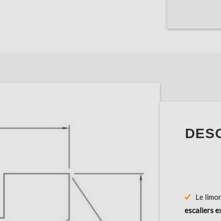
DESC
Le limo
escaliers e