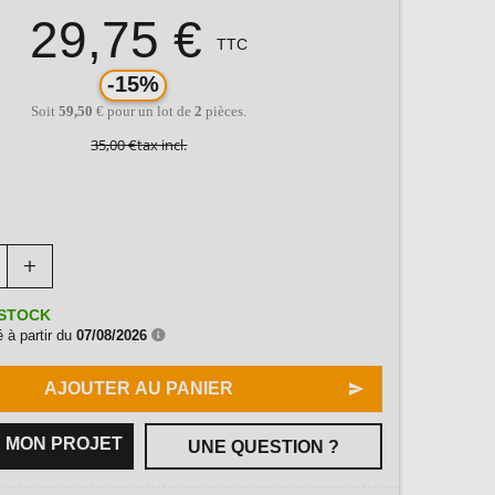
29,75 €
TTC
-15%
Soit
59,50
€ pour un lot de
2
pièces.
35,00 €
tax incl.
STOCK
 à partir du
07/08/2026
AJOUTER AU PANIER
 MON PROJET
UNE QUESTION ?