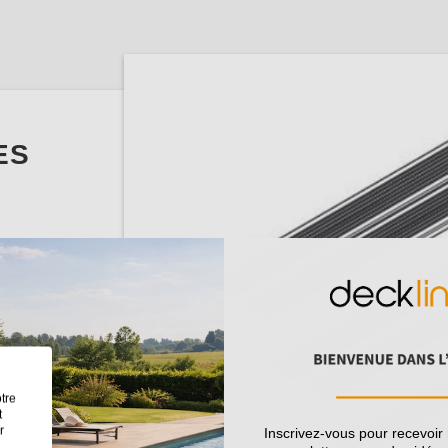
ES
u Nord
sseur de la
tre
r une lame
t
r
Inscrivez-vous pour recevoir