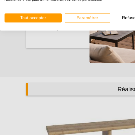
Il faut 3 limons pour réaliser un escalier de
large.
Tout accepter
Paramétrer
Refuse
Chaque limon est vendu à l'unité
Réalis