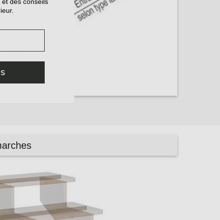
 et des conseils
ieur.
IS
marches