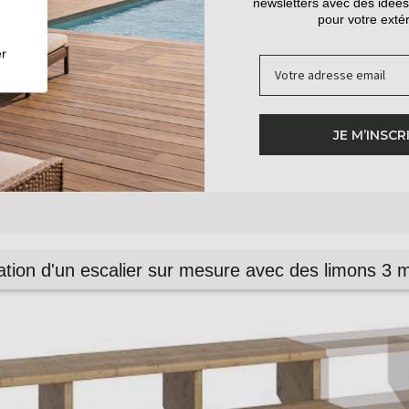
newsletters avec des idées
 120 cm de
pour votre extér
r
Email
JE M’INSCR
ation d'un escalier sur mesure avec des limons 3 