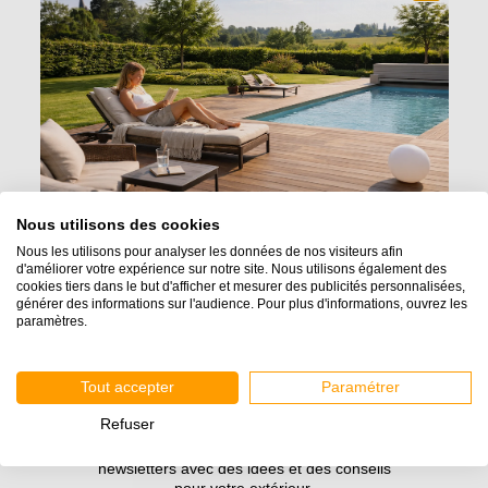
Nous utilisons des cookies
Option 3
– Dans le cas où votre sol serait
meuble, de la terre
non stabilisée
(construction inférieure à 2 ans)
, du remblai
, un
Nous les utilisons pour analyser les données de nos visiteurs afin
terrain en pente avec une forte pente présentant des irrégularités
d'améliorer votre expérience sur notre site. Nous utilisons également des
de surface avec une hauteur de soubassement comprise
cookies tiers dans le but d'afficher et mesurer des publicités personnalisées,
entre
25 > H > 100 cm
: alors, la pose préconisée est une
POSE
générer des informations sur l'audience. Pour plus d'informations, ouvrez les
paramètres.
SUR VIS DE FONDATION avec un lambourdage croisé.
→
Cliquez ici pour consulter notre guide de pose de terrasse
bois sur vis de fondation
Tout accepter
Paramétrer
Refuser
Inscrivez-vous pour recevoir nos guides et nos
newsletters avec des idées et des conseils