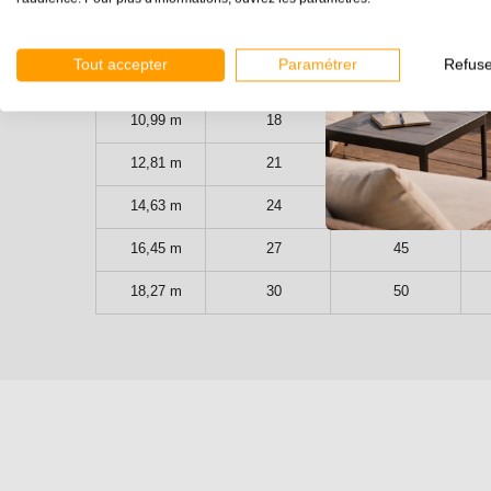
7,35 m
12
20
Tout accepter
Paramétrer
Refuse
9,17 m
15
25
10,99 m
18
30
12,81 m
21
35
14,63 m
24
40
16,45 m
27
45
18,27 m
30
50