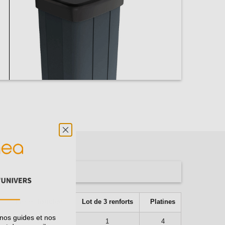
Lisses haut/bas
Lot de 3 renforts
Platines
 nos guides et nos
6
1
4