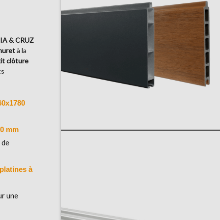
AHIA & CRUZ
muret
à la
it clôture
ts
60x1780
80 mm
 de
latines à
ur une