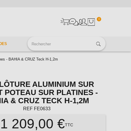
0
DES
atines - BAHIA & CRUZ Teck H-1,2m
CLÔTURE ALUMINIUM SUR
 POTEAU SUR PLATINES -
IA & CRUZ TECK H-1,2M
REF
FE0633
1 209,00 €
TTC