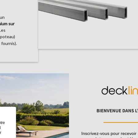
 un
nium sur
Les
 poteau)
fournis).
URE BAHIA & CRUZ
tre
Lot de 4 connecteurs
Poteaux 60x70mm
Chapeaux de poteau
t
r
Inscrivez-vous pour recevoir
3
4
4