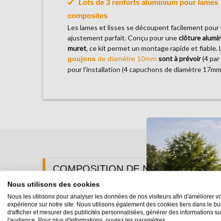
Lots de 3 renforts aluminium pour lames
composites
Les lames et lisses se découpent facilement pour
ajustement parfait. Conçu pour une
clôture alumi
muret
, ce kit permet un montage rapide et fiable. 
sont à prévoir
(4 par
goujons
de diamètre 10mm
pour l’installation (4 capuchons de diamètre 17mm 
COMPOSITION DE NOS KITS CLOT
Nous utilisons des cookies
Nous les utilisons pour analyser les données de nos visiteurs afin d'améliorer vo
Longueurs
Lames CRUZ
Lames BAHIA
expérience sur notre site. Nous utilisons également des cookies tiers dans le bu
d'afficher et mesurer des publicités personnalisées, générer des informations su
5,53 m
9
15
l'audience. Pour plus d'informations, ouvrez les paramètres.