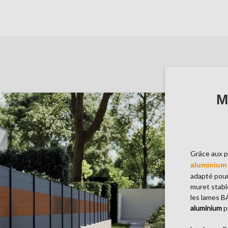
M
Grâce aux pl
aluminium
adapté pou
muret stable
les lames 
aluminium
p