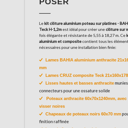
POSER
Le
kit clôture aluminium poteau sur platines - B
Teck H-1,2m
est idéal pour créer une
clôture sur 
fois élégante et résistante de 5,55 à 18,27 m. Ce
k
aluminium et composite
contient tous les élémen
nécessaires pour une installation bien finie:
Lames BAHIA aluminium anthracite 21x1
mm
Lames CRUZ composite Teck 21x160x17
munies
Lisses hautes et basses anthracite
connecteurs pour une ossature solide
Poteaux anthracite 60x70x1240mm, avec p
visser noires
po
Chapeaux de poteaux noirs 60x70 mm
finition raffinée