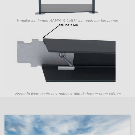
Empiler les lames BAHIA & CRUZ les unes sur les autres
Visser la lisse haute aux poteaux afin de fermer votre clôture