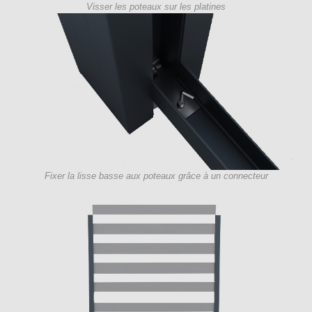
Visser les poteaux sur les platines
Fixer la lisse basse aux poteaux grâce à un connecteur