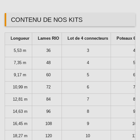
CONTENU DE NOS KITS
Longueur
Lames RIO
Lot de 4 connecteurs
Poteaux 6
5,53 m
36
3
4
7,35 m
48
4
5
9,17 m
60
5
6
10,99 m
72
6
7
12,81 m
84
7
8
14,63 m
96
8
9
16,45 m
108
9
10
18,27 m
120
10
11