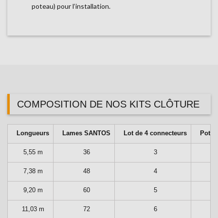
poteau) pour l’installation.
COMPOSITION DE NOS KITS CLÔTURE
Longueurs
Lames SANTOS
Lot de 4 connecteurs
Pote
5,55 m
36
3
7,38 m
48
4
9,20 m
60
5
11,03 m
72
6