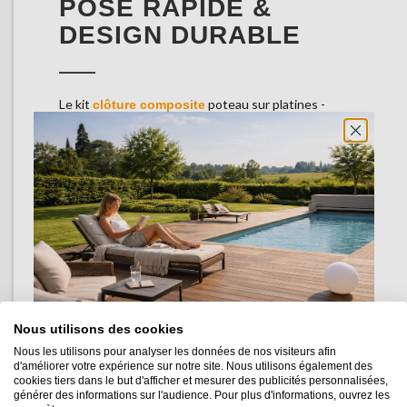
POSE RAPIDE &
DESIGN DURABLE
Le kit
poteau sur platines -
clôture composite
SANTOS teck H-1,8m se monte rapidement grâce à
ses platines à visser : vissez-les sur une base solide
(béton ou autre), positionnez les poteaux, puis
insérez les lisses et lames ajustables pour une
palissade élégante prête à valoriser votre extérieur
en un rien de temps.
Doté de lames SANTOS en composite co-extrudé et
de poteaux en aluminium, cette clôture moderne
résiste aux intempéries, UV et insectes, avec un
design chic qui se maintient d’un simple nettoyage à
Nous utilisons des cookies
eau. Haute de 1,8 m, elle allie durabilité et
Nous les utilisons pour analyser les données de nos visiteurs afin
raffinement.
d'améliorer votre expérience sur notre site. Nous utilisons également des
cookies tiers dans le but d'afficher et mesurer des publicités personnalisées,
La clôture SANTOS est couverte par une garantie de
générer des informations sur l'audience. Pour plus d'informations, ouvrez les