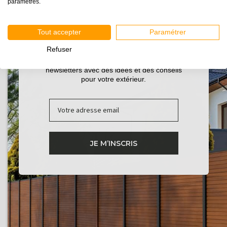
20 ans
.
paramètres.
Tout accepter
Paramétrer
Refuser
Inscrivez-vous pour recevoir nos guides et nos
newsletters avec des idées et des conseils
pour votre extérieur.
Email
JE M’INSCRIS