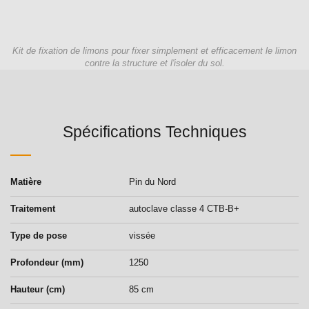
Kit de fixation de limons pour fixer simplement et efficacement le limon
contre la structure et l'isoler du sol.
Spécifications Techniques
Matière
Pin du Nord
Traitement
autoclave classe 4 CTB-B+
Type de pose
vissée
Profondeur (mm)
1250
Hauteur (cm)
85 cm