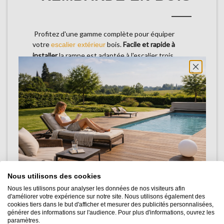
Profitez d'une gamme complète pour équiper
votre
bois.
Facile et rapide à
escalier extérieur
installer
la rampe est adaptée à l'escalier trois
marches. Il est livré avec une rampe de garde-
corps, de poteaux, d'une patte de fixation et de
balustres.
Le bois est traité
autoclave classe 4
contre
l'attaque des insectes et des champignons.
Pour commander le kit rambarde avec votre
escalier bois, il suffit de l'ajouter directement à
votre panier sur la fiche produit :
voir le kit
rambarde 5 marches
Nous utilisons des cookies
Nous les utilisons pour analyser les données de nos visiteurs afin
d'améliorer votre expérience sur notre site. Nous utilisons également des
cookies tiers dans le but d'afficher et mesurer des publicités personnalisées,
générer des informations sur l'audience. Pour plus d'informations, ouvrez les
paramètres.