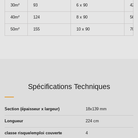
30m²
93
6 x 90
42
40m²
124
8 x 90
56
50m²
155
10 x 90
70
Spécifications Techniques
Section (épaisseur x largeur)
18x139 mm
Longueur
224 cm
classe risque/emploi couverte
4