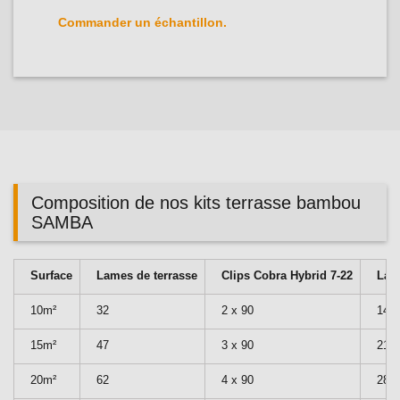
Commander un échantillon.
Composition de nos kits terrasse bambou
SAMBA
Surface
Lames de terrasse
Clips Cobra Hybrid 7-22
Lam
10m²
32
2 x 90
14
15m²
47
3 x 90
21
20m²
62
4 x 90
28