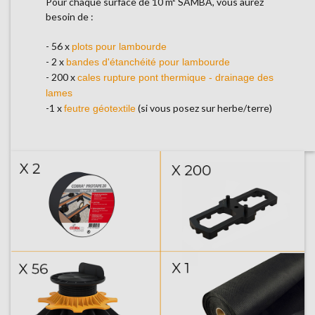
Pour chaque surface de 10 m² SAMBA, vous aurez
besoin de :
- 56 x
plots pour lambourde
- 2 x
bandes d'étanchéité pour lambourde
- 200 x
cales rupture pont thermique - drainage des
lames
-1 x
(si vous posez sur herbe/terre)
feutre géotextile