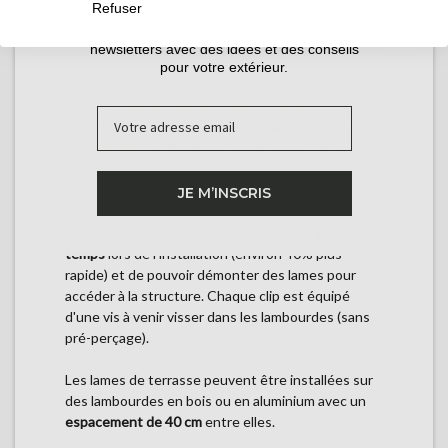
BAMBOU À CLIPPER
Refuser
Inscrivez-vous pour recevoir nos guides et nos
newsletters avec des idées et des conseils
pour votre extérieur.
Les lames en bambou thermotraité sont à installer
avec les
. Ce
clips de fixation Cobra Hybrid 7-22
Email
type de pose permet d'améliorer la stabilité de la
et de laisser les lames se dilater avec
terrasse bois
les changements de températures, et ainsi être
plus résistantes.
JE M’INSCRIS
Une pose clippée permet également de
gagner du
temps
lors de l'installation (environ 40% plus
rapide) et de pouvoir démonter des lames pour
accéder à la structure. Chaque clip est équipé
d'une vis à venir visser dans les lambourdes (sans
pré-perçage).
Les lames de terrasse peuvent être installées sur
des lambourdes en bois ou en aluminium avec un
espacement de 40 cm
entre elles.