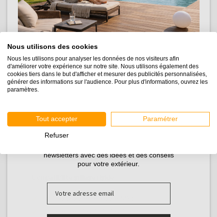
COMMENT MESURER
SON GRILLAGE ?
Nous utilisons des cookies
Nous les utilisons pour analyser les données de nos visiteurs afin
d'améliorer votre expérience sur notre site. Nous utilisons également des
cookies tiers dans le but d'afficher et mesurer des publicités personnalisées,
Pour s'assurer que les renforts puissent maintenir
générer des informations sur l'audience. Pour plus d'informations, ouvrez les
les lattes dans le grillage en treillis soudé, il faut
paramètres.
mesurer la taille du pli de ce dernier. Si ce dernier
n'est pas adapté, pas de panique : il est toujours
possible de maintenir les lattes sans utiliser de
Tout accepter
Paramétrer
renfort.
Refuser
Si vous avez des questions n'hésitez pas contacter
Inscrivez-vous pour recevoir nos guides et nos
newsletters avec des idées et des conseils
par mail ou par téléphone.
notre équipe
pour votre extérieur.
Compatibilité grillage rigide
:
Email
Dirickx (Axyle CS, Axyle MS)
EuroFence (Bastipli, Bastipro)