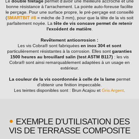
Le
double filetage
permet d’avoir une meilleure accroche et une
bonne résistance à l’arrachement. La pointe auto-foreuse facilite
le perçage. Pour une surface propre, le pré-perçage est conseillé
(
SMARTBIT #8
= mèche de 3 mm), pour que la tête de la vis soit
parfaitement noyée. La
tête de vis concave permet de retenir
l'excédent de matière
.
Revêtement anticorrosion :
Les vis Cobra® sont fabriquées
en inox 304 et sont
particulièrement résistantes à la corrosion. Elles sont
garanties
1500 heures au brouillard salin (test ASTM B117)
: les vis
Cobra® sont ainsi remarquablement adaptées à un usage en
extérieur.
La couleur de la vis coordonnée à celle de la lame
permet
d'obtenir une finition impeccable.
Les teintes disponibles sont : Brun Acajou et
Gris Argent
.
EXEMPLE D'UTILISATION DES
VIS DE TERRASSE COMPOSITE