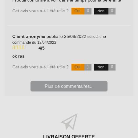
Produit conforme à voir dans le temps pour la pérennité
Cet avis vous a-t-il été utile ?
0
0
Oui
Non
Client anonyme
publié le 25/08/2022
suite à une
commande du 12/04/2022
4/5
ok ras
Cet avis vous a-t-il été utile ?
1
0
Oui
Non
Plus de commentaires...
LIVRAISON OFFERTE