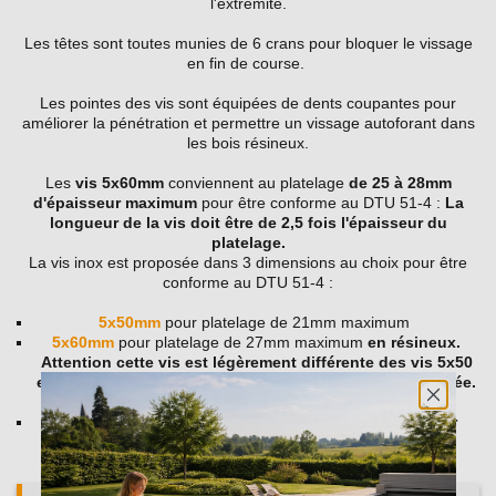
l'extrémité.
Les têtes sont toutes munies de 6 crans pour bloquer le vissage
en fin de course.
Les pointes des vis sont équipées de dents coupantes pour
améliorer la pénétration et permettre un vissage autoforant dans
les bois résineux.
Les
vis 5x60mm
conviennent au platelage
de 25 à 28mm
d'épaisseur maximum
pour être conforme au DTU 51-4 :
La
longueur de la vis doit être de 2,5 fois l'épaisseur du
platelage.
La vis inox est proposée dans 3 dimensions au choix pour être
conforme au DTU 51-4 :
5x50mm
pour platelage de 21mm maximum
5x60mm
pour platelage de 27mm maximum
en résineux.
Attention cette vis est légèrement différente des vis 5x50
et 6x70mm. En effet, la tête de vis est légèrement bombée.
Les têtes des vis 5x50 et 6x70mm sont plates.
6x70mm
pour platelage de 28mm maximum
en bois dur
(exotique, chêne...)