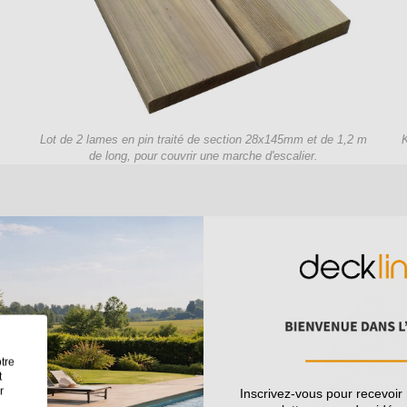
Lot de 2 lames en pin traité de section 28x145mm et de 1,2 m
de long, pour couvrir une marche d'escalier.
niques
tre
Pin du Nord
t
r
Inscrivez-vous pour recevoir
3570