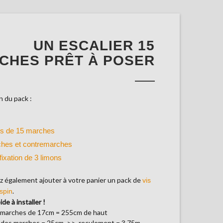
UN ESCALIER 15
CHES PRÊT À POSER
 du pack :
ns de 15 marches
hes et contremarches
 fixation de 3 limons
 également ajouter à votre panier un pack de
vis
.
spin
ide à installer !
 marches de 17cm = 255cm de haut
 des marches = 25cm >> reculement = 3,75m