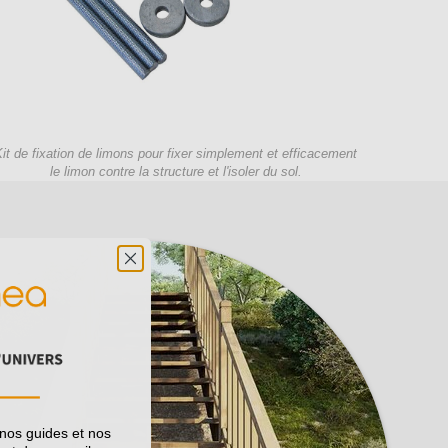
Kit de fixation de limons pour fixer simplement et efficacement
le limon contre la structure et l'isoler du sol.
 nos guides et nos