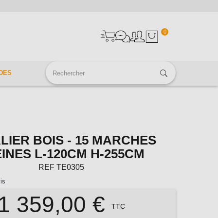
0
DES
LIER BOIS - 15 MARCHES
INES L-120CM H-255CM
REF
TE0305
is
1 359,00 €
TTC