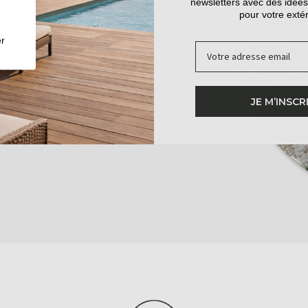
newsletters avec des idées
pour votre extér
255
r
Email
120
15
JE M’INSCR
Oui
incluse