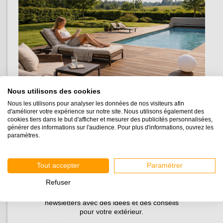
LES AVANTAGES DU
PLOT TWIST® SONT
NOMBREUX
Les avantages du plot TWIST® par rapport aux
systèmes traditionnels sont nombreux :
Nous utilisons des cookies
Nous les utilisons pour analyser les données de nos visiteurs afin
d'améliorer votre expérience sur notre site. Nous utilisons également des
Simple
: Grâce à son système de vis rotative, le
cookies tiers dans le but d'afficher et mesurer des publicités personnalisées,
générer des informations sur l'audience. Pour plus d'informations, ouvrez les
plot TWIST® permet une mise en œuvre
très
paramètres.
facile
.
Tout accepter
Paramétrer
Rapide
: L'utilisation du
TWIST®
plot terrasse
Refuser
permet un gain de temps considérable pendant la
Inscrivez-vous pour recevoir nos guides et nos
pose.
newsletters avec des idées et des conseils
pour votre extérieur.
Précis
: Le réglage par vérin micrométrique