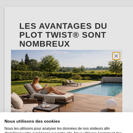
LES AVANTAGES DU
PLOT TWIST® SONT
NOMBREUX
Les avantages du plot TWIST® par rapport aux
systèmes traditionnels sont nombreux :
Simple
: Grâce à son système de vis rotative, le
plot TWIST® permet une mise en œuvre
très
facile
.
Rapide
: L'utilisation du
TWIST®
plot terrasse
Nous utilisons des cookies
permet un gain de temps considérable pendant la
Nous les utilisons pour analyser les données de nos visiteurs afin
pose.