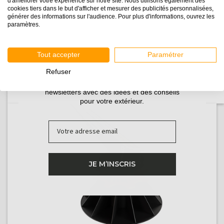
d'améliorer votre expérience sur notre site. Nous utilisons également des
cookies tiers dans le but d'afficher et mesurer des publicités personnalisées,
générer des informations sur l'audience. Pour plus d'informations, ouvrez les
Précis
: Le réglage par vérin micrométrique
paramètres.
permet un ajustage
très précis
.
Tout accepter
Paramétrer
Robuste
: Chaque plot TWIST® supporte
jusqu'à 800kg
de charge de compression centrée.
Refuser
Inscrivez-vous pour recevoir nos guides et nos
newsletters avec des idées et des conseils
pour votre extérieur.
Email
JE M’INSCRIS