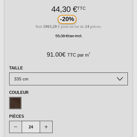
44,30 €
TTC
-20%
Soit
1063,20
€ pour un lot de
24
pièces.
55,38 €
tax incl.
91.00€
²
TTC par m
TAILLE
COULEUR
PIÈCES