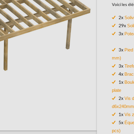
Voici les él
2x
Soli
29x
Sol
3x
Pote
3x
Pied
mm)
3x
Tire
4x
Brac
1x
Boul
plate
2x
Vis 
d6x240mm
1x
Vis 
5x
Éque
pcs)