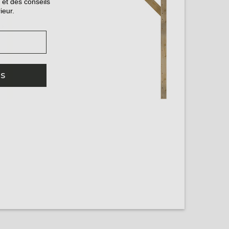
 et des conseils
ieur.
IS