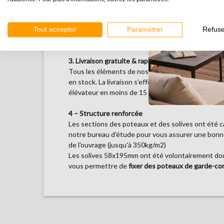
2. Personnalisable :
Les kits structure pilotis adossés sont recoupabl
s'adapter tout type de configuration spécifique. 
Tout accepter
Paramétrer
Refuse
peuvent se recouper en hauteur.
3. Livraison gratuite & rapide :
Tous les éléments de nos kits structure pilotis a
en stock. La livraison s’effectue par camion équipé
élévateur en moins de 15 jours.
4 – Structure renforcée
Les sections des poteaux et des solives ont été c
notre bureau d'étude pour vous assurer une bonne
de l'ouvrage (jusqu'à 350kg/m2)
Les solives 58x195mm ont été volontairement do
vous permettre de
fixer des poteaux de garde-cor