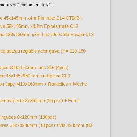
éments qui composent le kit :
ve 45x145mm x4m Pin traité CL4 CTB-B+
ive 58x195mm x4.2m Epicéa traité CL3
au 120x120mm x3m Lamellé-Collé Epicéa CL3
 de poteau réglable acier galva (H= 110-180
fonds Ø10xL60mm Inox 316 (4pcs)
on 45x145x950 mm en Epicéa CL3
on Japy M10x160mm + Rondelles + Mèche
de charpente 8x260mm (25 pcs) + Foret
zinguées 6x120mm (100pcs)
rres 35x70x80mm (10 pcs) +Vis 4x35mm (80