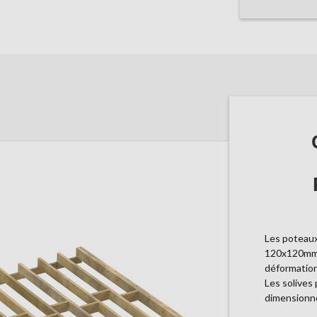
Les poteaux
120x120mm p
déformation
Les solives
dimensionné