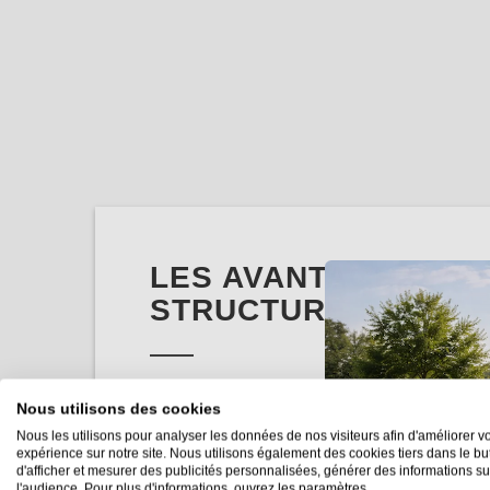
LES AVANTAGES DE 
STRUCTURE EN KIT
1. Garantie : 10 ans
Nous utilisons des cookies
Le traitement du bois en autoclave classe 3 des p
Nous les utilisons pour analyser les données de nos visiteurs afin d'améliorer vo
une meilleure durabilité et résistance aux intempé
expérience sur notre site. Nous utilisons également des cookies tiers dans le bu
insectes. Les
poteaux sont en bois lamellé-collés.
d'afficher et mesurer des publicités personnalisées, générer des informations su
l'audience. Pour plus d'informations, ouvrez les paramètres.