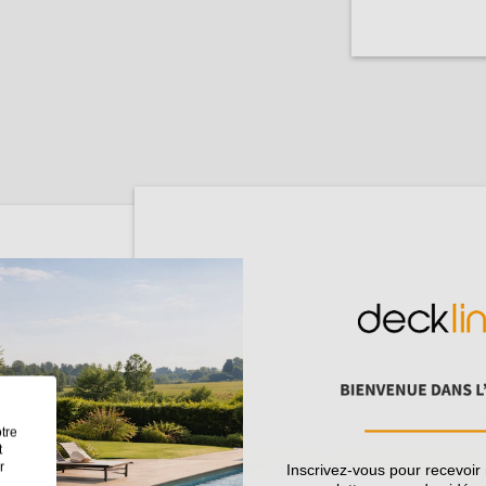
LA
oteaux offre
tre
ries et aux
t
r
Inscrivez-vous pour recevoir