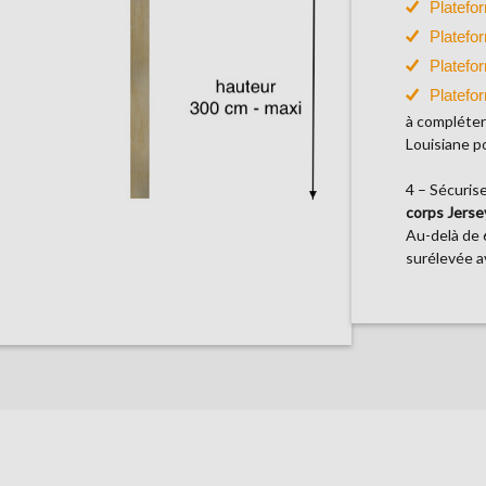
Platefo
Platefo
Platefo
Platefo
à compléter
Louisiane p
4 – Sécuris
corps Jerse
Au-delà de 
surélevée a