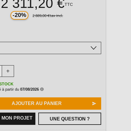
2 311,20 €
TTC
-20%
2 889,00 €
tax incl.
STOCK
 à partir du
07/08/2026
AJOUTER AU PANIER
 MON PROJET
UNE QUESTION ?