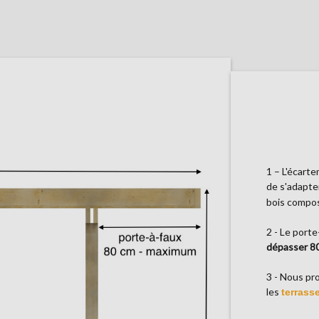
1 – L'écart
de s'adapte
bois compos
2 - Le porte
dépasser 8
3 - Nous pr
les
terrasse