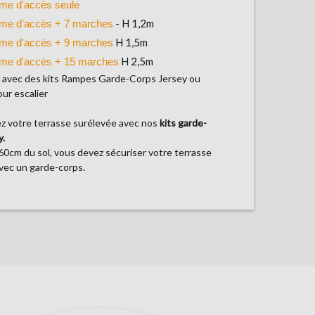
rme d'accès seule
- H 1,2m
rme d'accès + 7 marches
H 1,5m
rme d'accès + 9 marches
H 2,5m
rme d'accès + 15 marches
 avec des kits Rampes Garde-Corps Jersey ou
our escalier
ez votre terrasse surélevée avec nos
kits garde-
y.
60cm du sol, vous devez sécuriser votre terrasse
vec un garde-corps.