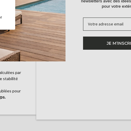
newsletters avec des idées
pour votre extér
es pour
Les poteaux
r
Email
dossés sont
JE M’INSCR
s de chariot
alculées par
 stabilité
ublées pour
ps.