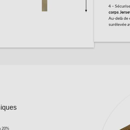
4 – Sécuris
corps Jerse
Au-delà de 
surélevée a
niques
à 20%