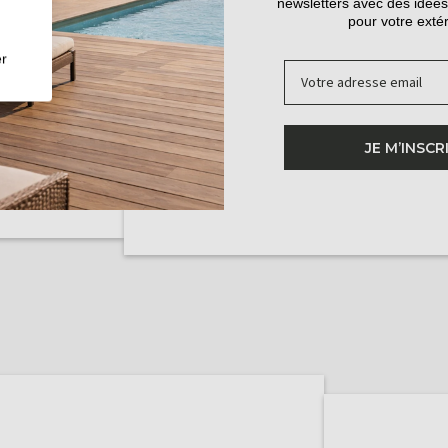
newsletters avec des idées
s de chariot
pour votre extér
r
Email
alculées par
 stabilité
JE M’INSCR
ublées pour
ps.