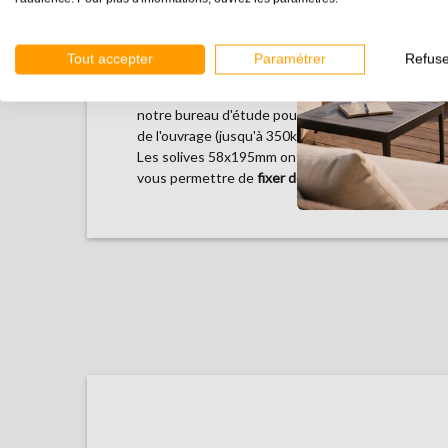
en stock. La livraison s’effectue par camion équipé
élévateur en moins de 15 jours.
Tout accepter
Paramétrer
Refuse
4 – Structure renforcée
Les sections des poteaux et des solives ont été c
notre bureau d'étude pour vous assurer une bonne
de l'ouvrage (jusqu'à 350kg/m2)
Les solives 58x195mm ont été volontairement do
vous permettre de
fixer des poteaux de garde-cor