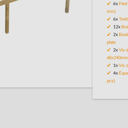
6x
Pied
mm)
6x
Tire
12x
Br
2x
Boul
plate
2x
Vis 
d6x240mm
1x
Vis 
4x
Éque
pcs)