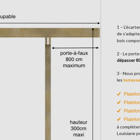
1 – L'écart
de s'adapte
bois compos
2 - Le porte
dépasser 8
3 - Nous pr
les
terrasse
Platefo
Platefo
Platefo
Platefo
à compléter
Louisiane p