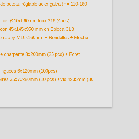
 de poteau réglable acier galva (H= 110-180
fonds Ø10xL60mm Inox 316 (4pcs)
acon 45x145x950 mm en Epicéa CL3
on Japy M10x160mm + Rondelles + Mèche
de charpente 8x260mm (25 pcs) + Foret
zinguées 6x120mm (100pcs)
rres 35x70x80mm (10 pcs) +Vis 4x35mm (80