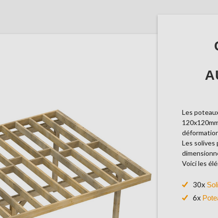
A
Les poteaux
120x120mm p
déformation
Les solives
dimensionné
Voici les él
30x
Sol
6x
Pote