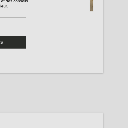
 et des conseils
ieur.
IS