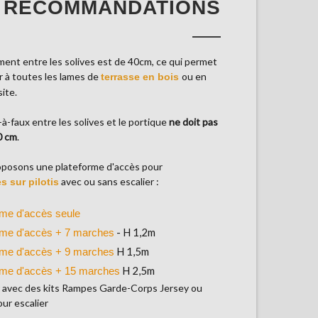
RECOMMANDATIONS
ement entre les solives est de 40cm, ce qui permet
r à toutes les lames de
ou en
terrasse en bois
ite.
-à-faux entre les solives et le portique
ne doit pas
0 cm
.
oposons une plateforme d'accès pour
avec ou sans escalier :
s sur pilotis
rme d'accès seule
- H 1,2m
rme d'accès + 7 marches
H 1,5m
rme d'accès + 9 marches
H 2,5m
rme d'accès + 15 marches
 avec des kits Rampes Garde-Corps Jersey ou
our escalier