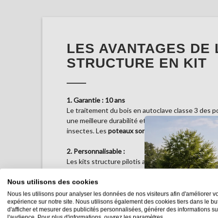
LES AVANTAGES DE 
STRUCTURE EN KIT
1. Garantie : 10 ans
Le traitement du bois en autoclave classe 3 des p
une meilleure durabilité et résistance aux intempé
insectes. Les
poteaux sont en bois lamellé-collés.
2. Personnalisable :
Les kits structure pilotis adossés sont recoupabl
s'adapter tout type de configuration spécifique. 
peuvent se recouper en hauteur.
Nous utilisons des cookies
Nous les utilisons pour analyser les données de nos visiteurs afin d'améliorer vo
3. Livraison gratuite & rapide :
expérience sur notre site. Nous utilisons également des cookies tiers dans le bu
d'afficher et mesurer des publicités personnalisées, générer des informations su
Tous les éléments de nos kits structure pilotis a
l'audience. Pour plus d'informations, ouvrez les paramètres.