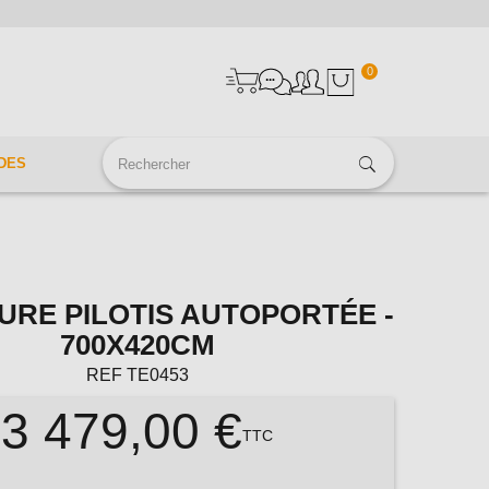
0
DES
URE PILOTIS AUTOPORTÉE -
700X420CM
REF
TE0453
3 479,00 €
TTC