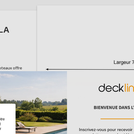
LA
oteaux offre
ries et aux
es pour
Les poteaux
tre
t
r
Inscrivez-vous pour recevoir
dossés sont